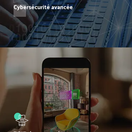
Cybersécurité avancée
+