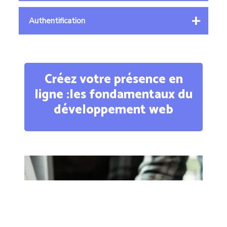
Authentification
Créez votre présence en
ligne :
les fondamentaux du
développement web